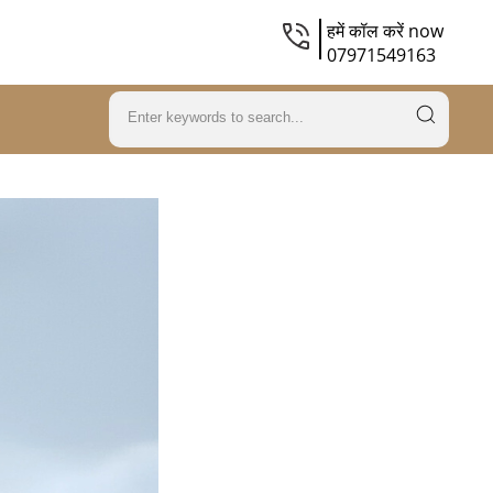
हमें कॉल करें now
07971549163