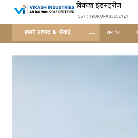
विकाश इंडस्ट्रीज
GST : 19BRQPK3365L1Z1
हमारे उत्पाद & सेवाएं
होम पेज
क